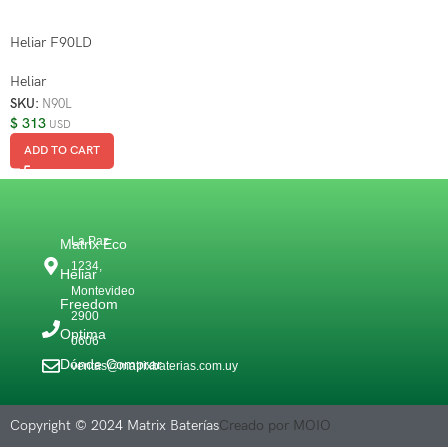
Heliar F90LD
Heliar
SKU:
N90L
$
313
USD
ADD TO CART
La Paz
Matrix Eco
1234,
Heliar
Montevideo
Freedom
2900
Optima
0606
Dónde Comprar
ventas@matrixbaterias.com.uy
Copyright © 2024 Matrix Baterías
Creado por MOIO