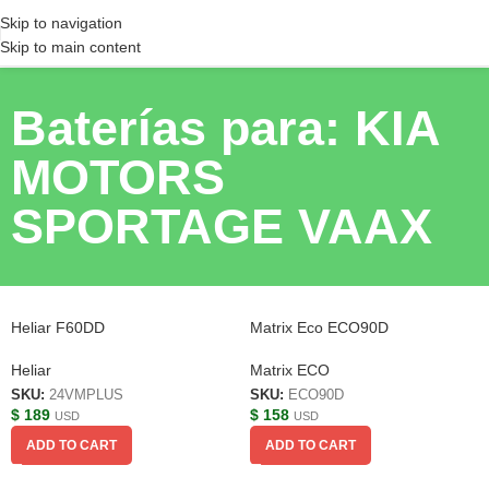
Skip to navigation
Skip to main content
Baterías para: KIA
MOTORS
SPORTAGE VAAX
Heliar F60DD
Matrix Eco ECO90D
Heliar
Matrix ECO
SKU:
24VMPLUS
SKU:
ECO90D
$
189
$
158
USD
USD
ADD TO CART
ADD TO CART