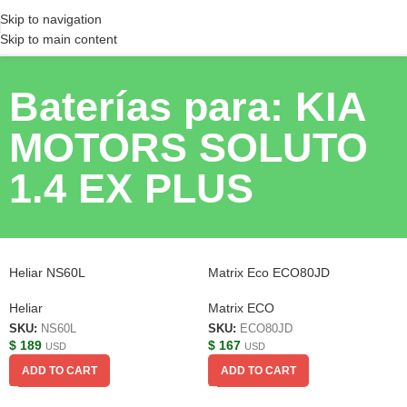
Skip to navigation
Skip to main content
Baterías para: KIA
MOTORS SOLUTO
1.4 EX PLUS
Heliar NS60L
Matrix Eco ECO80JD
Heliar
Matrix ECO
SKU:
NS60L
SKU:
ECO80JD
$
189
$
167
USD
USD
ADD TO CART
ADD TO CART