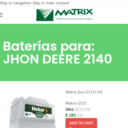
Skip to navigation
Skip to main content
Baterías para:
JHON DEERE 2140
Matrix Eco ECO110I
Matrix ECO
SKU:
ECO110I
$
183
USD
ADD TO CART