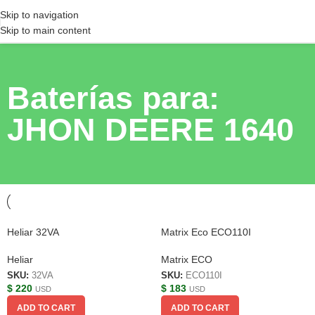
Skip to navigation
Skip to main content
Baterías para:
JHON DEERE 1640
Heliar 32VA
Matrix Eco ECO110I
Heliar
Matrix ECO
SKU:
32VA
SKU:
ECO110I
$
220
$
183
USD
USD
ADD TO CART
ADD TO CART