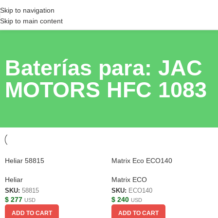
Skip to navigation
Skip to main content
Baterías para: JAC
MOTORS HFC 1083
Heliar 58815
Matrix Eco ECO140
Heliar
Matrix ECO
SKU:
58815
SKU:
ECO140
$
277
$
240
USD
USD
ADD TO CART
ADD TO CART