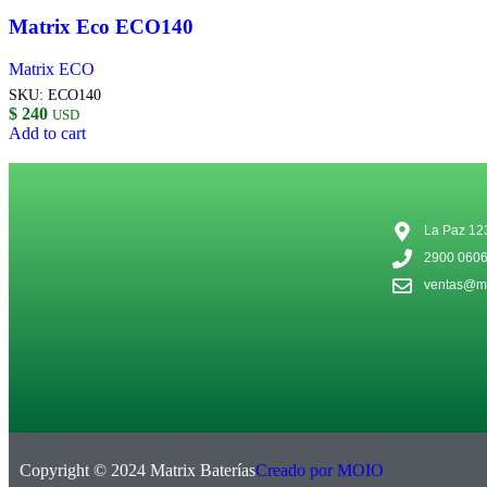
Matrix Eco ECO140
Matrix ECO
SKU:
ECO140
$
240
USD
Add to cart
La Paz 12
2900 060
ventas@ma
Copyright © 2024 Matrix Baterías
Creado por MOIO