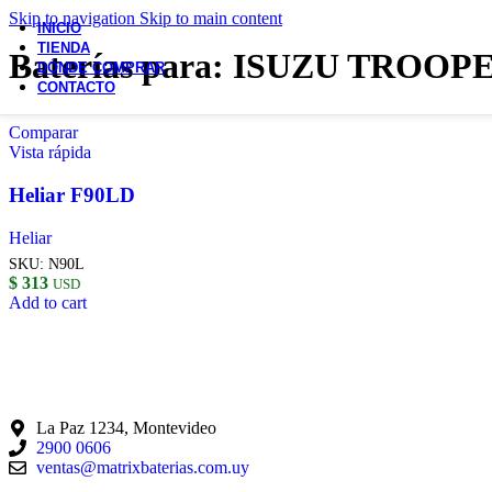
Skip to navigation
Skip to main content
INICIO
TIENDA
Baterías para: ISUZU TROOP
DÓNDE COMPRAR
CONTACTO
Comparar
Vista rápida
Heliar F90LD
Heliar
SKU:
N90L
$
313
USD
Add to cart
La Paz 1234, Montevideo
2900 0606
ventas@matrixbaterias.com.uy