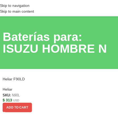
Skip to navigation
Skip to main content
Baterías para:
ISUZU HOMBRE N
Heliar F90LD
Heliar
SKU:
N90L
$
313
USD
ADD TO CART