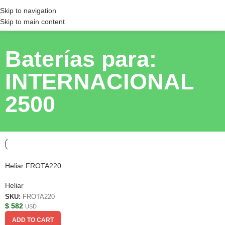
Skip to navigation
Skip to main content
Baterías para:
INTERNACIONAL
2500
Heliar FROTA220
Heliar
SKU:
FROTA220
$
582
USD
ADD TO CART