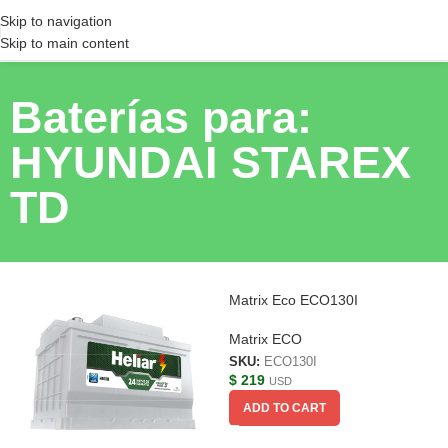
Skip to navigation
Skip to main content
Baterías para:
HYUNDAI STAREX
TD
Matrix Eco ECO130I
Matrix ECO
SKU:
ECO130I
$
219
USD
ADD TO CART