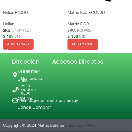
Heliar F60DD
Matrix Eco ECO90D
Heliar
Matrix ECO
SKU:
24VMPLUS
SKU:
ECO90D
$
189
$
158
USD
USD
ADD TO CART
ADD TO CART
Dirección
Accesos Directos
La Paz 1234,
Matrix Eco
Montevideo
Heliar
2900
Freedom
0606
Optima
ventas@matrixbaterias.com.uy
Dónde Comprar
Copyright © 2024 Matrix Baterías
Creado por MOIO