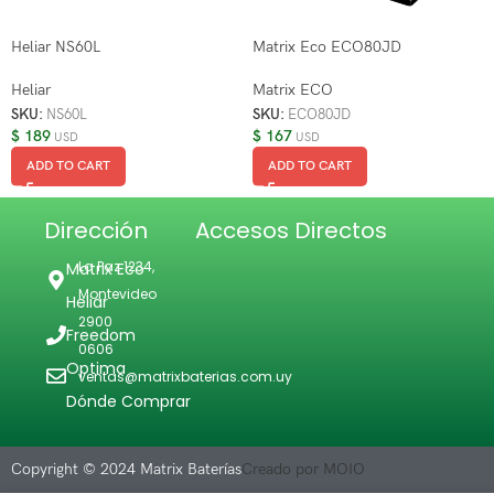
Heliar NS60L
Matrix Eco ECO80JD
Heliar
Matrix ECO
SKU:
NS60L
SKU:
ECO80JD
$
189
$
167
USD
USD
ADD TO CART
ADD TO CART
Dirección
Accesos Directos
La Paz 1234,
Matrix Eco
Montevideo
Heliar
2900
Freedom
0606
Optima
ventas@matrixbaterias.com.uy
Dónde Comprar
Copyright © 2024 Matrix Baterías
Creado por MOIO