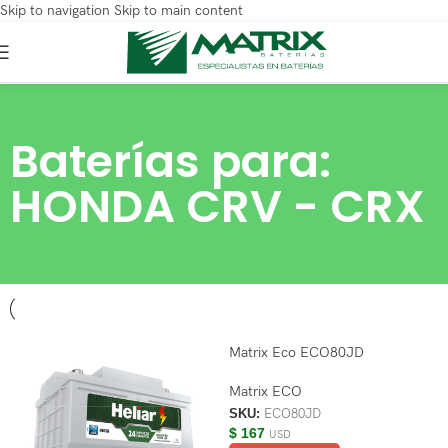
Skip to navigation
Skip to main content
Baterías para:
HONDA CRV - CRX
Matrix Eco ECO80JD
Matrix ECO
SKU:
ECO80JD
$
167
USD