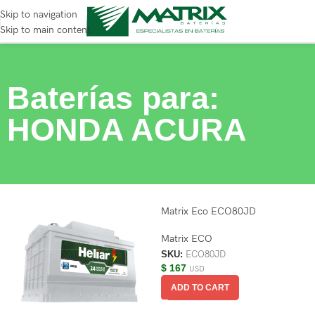
Skip to navigation
Skip to main content
Baterías para:
HONDA ACURA
Matrix Eco ECO80JD
Matrix ECO
SKU:
ECO80JD
$
167
USD
ADD TO CART