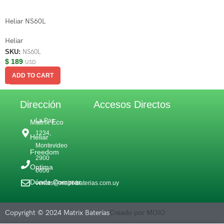
Heliar NS60L
Heliar
SKU:
NS60L
$
189
USD
ADD TO CART
Dirección
Accesos Directos
La Paz
Matrix Eco
1234,
Heliar
Montevideo
Freedom
2900
Optima
0606
Dónde Comprar
ventas@matrixbaterias.com.uy
Copyright © 2024 Matrix Baterías
Creado por MOIO