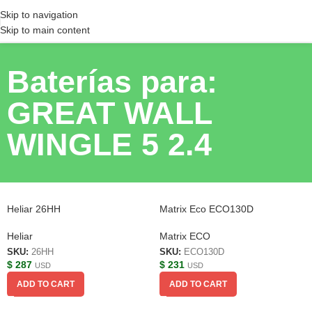
Skip to navigation
Skip to main content
Baterías para:
GREAT WALL
WINGLE 5 2.4
Heliar 26HH
Matrix Eco ECO130D
Heliar
Matrix ECO
SKU:
26HH
SKU:
ECO130D
$
287
$
231
USD
USD
ADD TO CART
ADD TO CART