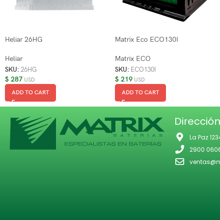
Heliar 26HG
Matrix Eco ECO130I
Heliar
Matrix ECO
SKU:
26HG
SKU:
ECO130I
$
287
$
219
USD
USD
ADD TO CART
ADD TO CART
Direcció
La Paz 123
2900 060
ventas@ma