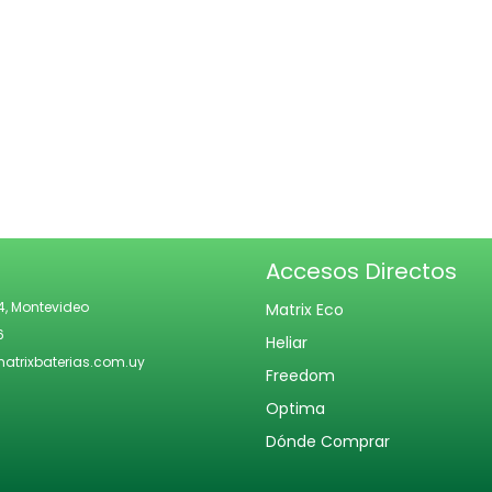
n
Accesos Directos
4, Montevideo
Matrix Eco
6
Heliar
trixbaterias.com.uy
Freedom
Optima
Dónde Comprar