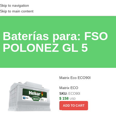
Skip to navigation
Skip to main content
Baterías para: FSO
POLONEZ GL 5
Matrix Eco ECO90I
Matrix ECO
SKU:
ECO90I
$
158
USD
ADD TO CART