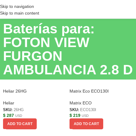
Skip to navigation
Skip to main content
Baterías para:
FOTON VIEW
FURGON
AMBULANCIA 2.8 D
Heliar 26HG
Matrix Eco ECO130I
Heliar
Matrix ECO
SKU:
26HG
SKU:
ECO130I
$
287
$
219
USD
USD
ADD TO CART
ADD TO CART