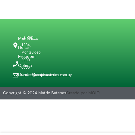
La Paz
Matrix Eco
1234,
Heliar
Montevideo
Freedom
2900
Optima
0606
Dónde Comprar
ventas@matrixbaterias.com.uy
Copyright © 2024 Matrix Baterías
Creado por MOIO