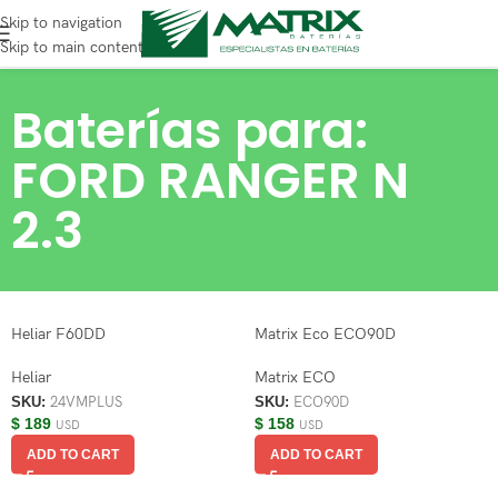
Skip to navigation
Skip to main content
Baterías para:
FORD RANGER N
2.3
Heliar F60DD
Matrix Eco ECO90D
Heliar
Matrix ECO
SKU:
24VMPLUS
SKU:
ECO90D
$
189
$
158
USD
USD
ADD TO CART
ADD TO CART