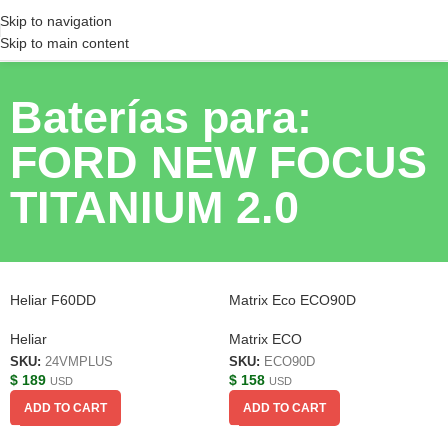
Skip to navigation
Skip to main content
Baterías para:
FORD NEW FOCUS
TITANIUM 2.0
Heliar F60DD
Matrix Eco ECO90D
Heliar
Matrix ECO
SKU:
24VMPLUS
SKU:
ECO90D
$
189
$
158
USD
USD
ADD TO CART
ADD TO CART