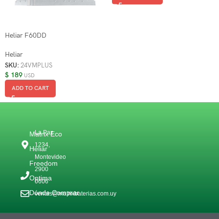
Heliar F60DD
Heliar
SKU:
24VMPLUS
$
189
USD
ADD TO CART
La Paz
Matrix Eco
1234,
Heliar
Montevideo
Freedom
2900
Optima
0606
Dónde Comprar
ventas@matrixbaterias.com.uy