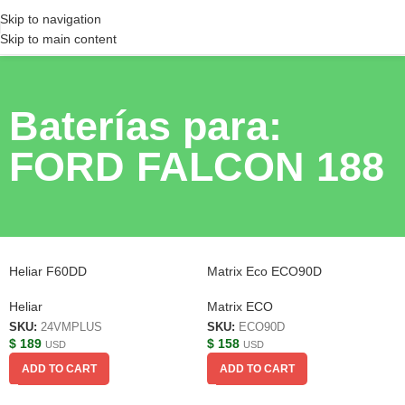
Skip to navigation
Skip to main content
Baterías para:
FORD FALCON 188
Heliar F60DD
Matrix Eco ECO90D
Heliar
Matrix ECO
SKU:
24VMPLUS
SKU:
ECO90D
$
189
$
158
USD
USD
ADD TO CART
ADD TO CART