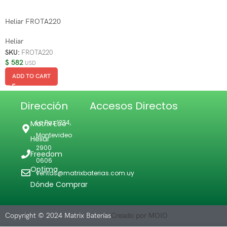
Heliar FROTA220
Heliar
SKU:
FROTA220
$
582
USD
ADD TO CART
Dirección
Accesos Directos
La Paz 1234,
Matrix Eco
Montevideo
Heliar
2900
Freedom
0606
Optima
ventas@matrixbaterias.com.uy
Dónde Comprar
Copyright © 2024 Matrix Baterías
Creado por MOIO