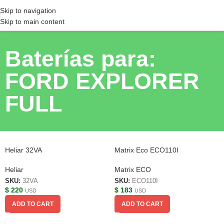
Skip to navigation
Skip to main content
Baterías para:
FORD EXPLORER
FULL
Heliar 32VA
Matrix Eco ECO110I
Heliar
Matrix ECO
SKU:
32VA
SKU:
ECO110I
$
220
$
183
USD
USD
ADD TO CART
ADD TO CART