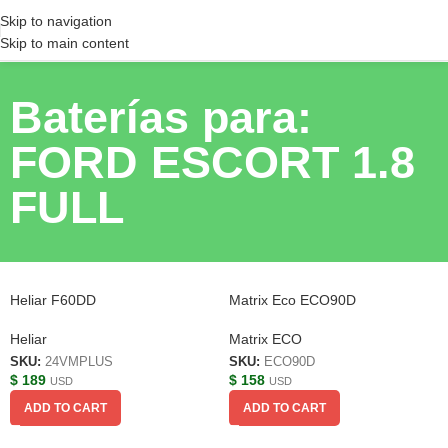
Skip to navigation
Skip to main content
Baterías para:
FORD ESCORT 1.8
FULL
Heliar F60DD
Matrix Eco ECO90D
Heliar
Matrix ECO
SKU:
24VMPLUS
SKU:
ECO90D
$
189
$
158
USD
USD
ADD TO CART
ADD TO CART