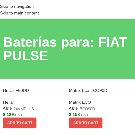
Skip to navigation
Skip to main content
Baterías para: FIAT
PULSE
Heliar F60DD
Matrix Eco ECO90D
Heliar
Matrix ECO
SKU:
24VMPLUS
SKU:
ECO90D
$
189
$
158
USD
USD
ADD TO CART
ADD TO CART