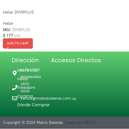
Heliar 20VBPLUS
Heliar
SKU:
20VBPLUS
$
177
USD
ADD TO CART
Dirección
Accesos Directos
La Paz 1234,
Matrix Eco
Montevideo
Heliar
2900
Freedom
0606
Optima
ventas@matrixbaterias.com.uy
Dónde Comprar
Copyright © 2024 Matrix Baterías
Creado por MOIO