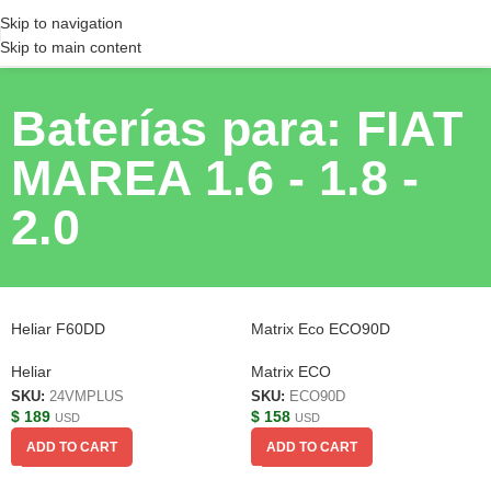
Skip to navigation
Skip to main content
Baterías para: FIAT
MAREA 1.6 - 1.8 -
2.0
Heliar F60DD
Matrix Eco ECO90D
Heliar
Matrix ECO
SKU:
24VMPLUS
SKU:
ECO90D
$
189
$
158
USD
USD
ADD TO CART
ADD TO CART