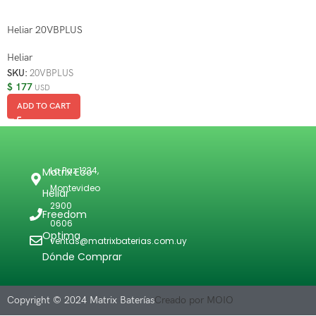
Heliar 20VBPLUS
Heliar
SKU:
20VBPLUS
$
177
USD
ADD TO CART
La Paz 1234,
Matrix Eco
Montevideo
Heliar
2900
Freedom
0606
Optima
ventas@matrixbaterias.com.uy
Dónde Comprar
Copyright © 2024 Matrix Baterías
Creado por MOIO