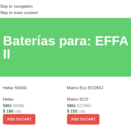
Skip to navigation
Skip to main content
Baterías para: EFFA
II
Heliar NS40L
Matrix Eco ECO65J
Heliar
Matrix ECO
SKU:
NS40L
SKU:
ECO65J
$
180
$
152
USD
USD
ADD TO CART
ADD TO CART