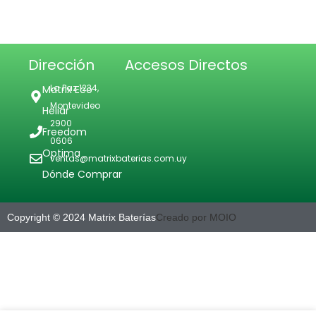
Dirección
Accesos Directos
La Paz 1234,
Matrix Eco
Montevideo
Heliar
2900
Freedom
0606
Optima
ventas@matrixbaterias.com.uy
Dónde Comprar
Copyright © 2024 Matrix Baterías
Creado por MOIO