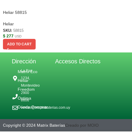
Heliar 58815
Heliar
SKU:
58815
$
277
USD
ADD TO CART
Dirección
Accesos Directos
La Paz
Matrix Eco
1234,
Heliar
Montevideo
Freedom
2900
Optima
0606
Dónde Comprar
ventas@matrixbaterias.com.uy
Copyright © 2024 Matrix Baterías
Creado por MOIO