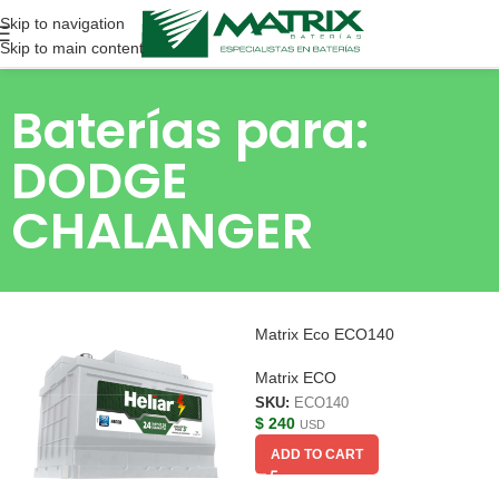
Skip to navigation
Skip to main content
Baterías para:
DODGE
CHALANGER
Matrix Eco ECO140
Matrix ECO
SKU:
ECO140
$
240
USD
ADD TO CART