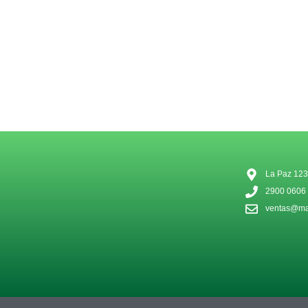
La Paz 123
2900 0606
ventas@mat