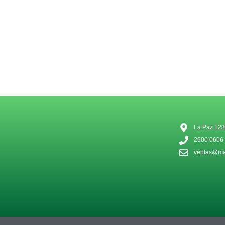
La Paz 123
2900 0606
ventas@mat