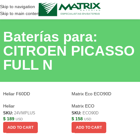
Skip to navigation
Skip to main content
Baterías para:
CITROEN PICASSO
FULL N
Heliar F60DD
Matrix Eco ECO90D
Heliar
Matrix ECO
SKU:
24VMPLUS
SKU:
ECO90D
$
189
$
158
USD
USD
ADD TO CART
ADD TO CART