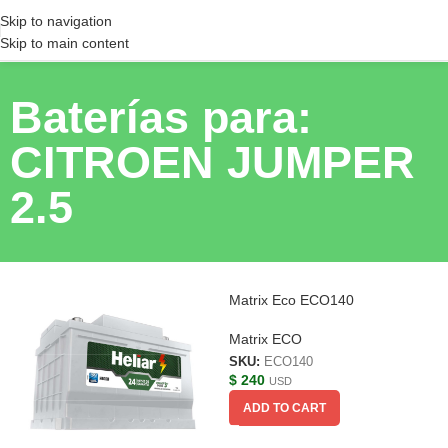
Skip to navigation
Skip to main content
Baterías para:
CITROEN JUMPER
2.5
Matrix Eco ECO140
Matrix ECO
SKU:
ECO140
$
240
USD
ADD TO CART