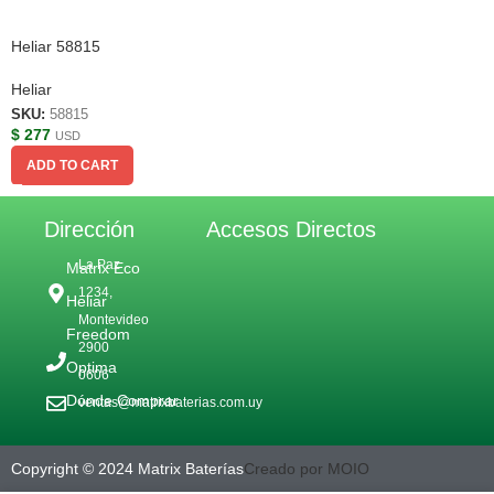
Heliar 58815
Heliar
SKU:
58815
$
277
USD
ADD TO CART
Dirección
Accesos Directos
La Paz
Matrix Eco
1234,
Heliar
Montevideo
Freedom
2900
Optima
0606
Dónde Comprar
ventas@matrixbaterias.com.uy
Copyright © 2024 Matrix Baterías
Creado por MOIO