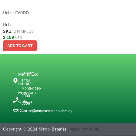
Heliar F60DD
Heliar
SKU:
24VMPLUS
$
189
USD
ADD TO CART
La Paz
Matrix Eco
1234,
Heliar
Montevideo
Freedom
2900
Optima
0606
Dónde Comprar
ventas@matrixbaterias.com.uy
Copyright © 2024 Matrix Baterías
Creado por MOIO