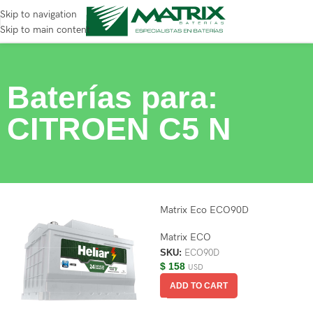
Skip to navigation
Skip to main content
Baterías para:
CITROEN C5 N
Matrix Eco ECO90D
Matrix ECO
SKU:
ECO90D
$
158
USD
ADD TO CART