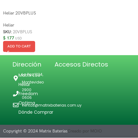
Heliar 20VBPLUS
Heliar
SKU:
20VBPLUS
$
177
USD
ADD TO CART
Dirección
Accesos Directos
La Paz 1234,
Matrix Eco
Montevideo
Heliar
2900
Freedom
0606
Optima
ventas@matrixbaterias.com.uy
Dónde Comprar
Copyright © 2024 Matrix Baterías
Creado por MOIO