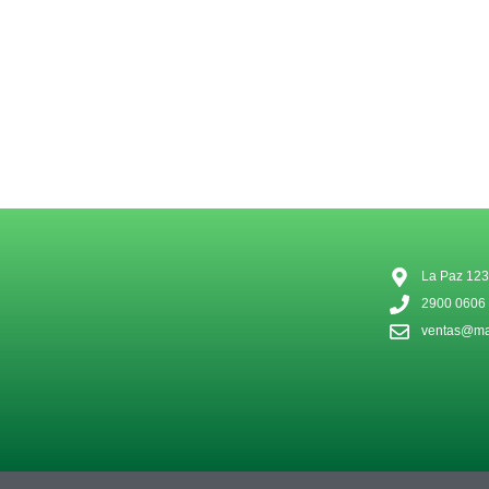
La Paz 123
2900 0606
ventas@mat