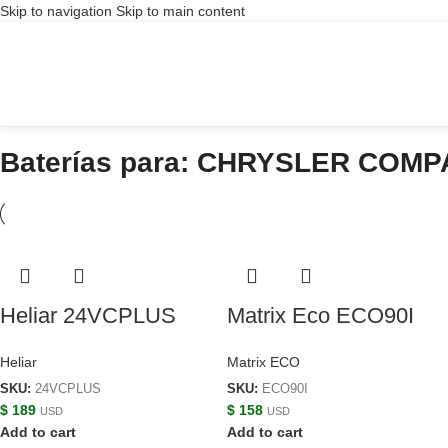
Skip to navigation
Skip to main content
Baterías para: CHRYSLER COM
Heliar 24VCPLUS
Matrix Eco ECO90I
Heliar
Matrix ECO
SKU:
24VCPLUS
SKU:
ECO90I
$
189
$
158
USD
USD
Add to cart
Add to cart