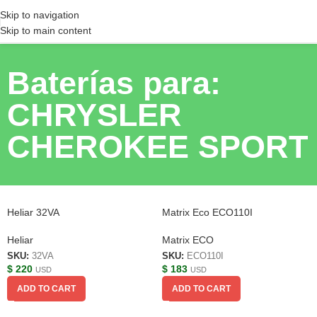
Skip to navigation
Skip to main content
Baterías para:
CHRYSLER
CHEROKEE SPORT
Heliar 32VA
Matrix Eco ECO110I
Heliar
Matrix ECO
SKU:
32VA
SKU:
ECO110I
$
220
$
183
USD
USD
ADD TO CART
ADD TO CART