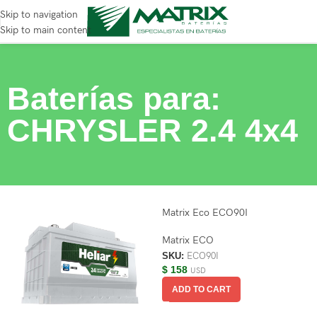
Skip to navigation
Skip to main content
Baterías para:
CHRYSLER 2.4 4x4
Matrix Eco ECO90I
Matrix ECO
SKU:
ECO90I
$
158
USD
ADD TO CART