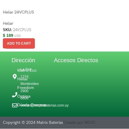
Heliar 24VCPLUS
Heliar
SKU:
24VCPLUS
$
189
USD
ADD TO CART
Dirección
Accesos Directos
La Paz
Matrix Eco
1234,
Heliar
Montevideo
Freedom
2900
Optima
0606
Dónde Comprar
ventas@matrixbaterias.com.uy
Copyright © 2024 Matrix Baterías
Creado por MOIO