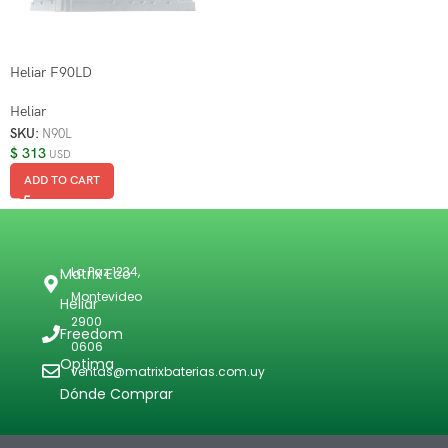
Heliar F90LD
Heliar
SKU:
N90L
$
313
USD
ADD TO CART
La Paz 1234,
Matrix Eco
Montevideo
Heliar
2900
Freedom
0606
Optima
ventas@matrixbaterias.com.uy
Dónde Comprar