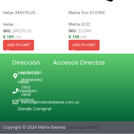
Heliar 24VCPLUS
Matrix Eco ECO90I
Heliar
Matrix ECO
SKU:
24VCPLUS
SKU:
ECO90I
$
189
$
158
USD
USD
ADD TO CART
ADD TO CART
Dirección
Accesos Directos
La Paz 1234,
Matrix Eco
Montevideo
Heliar
2900
Freedom
0606
Optima
ventas@matrixbaterias.com.uy
Dónde Comprar
Copyright © 2024 Matrix Baterías
Creado por MOIO