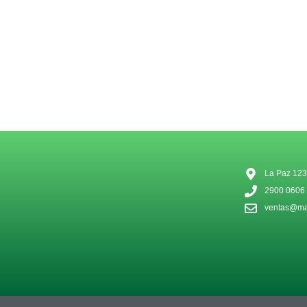
La Paz 123
2900 0606
ventas@mat