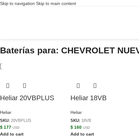
Skip to navigation
Skip to main content
Baterías para: CHEVROLET NUEV
Heliar 20VBPLUS
Heliar 18VB
Heliar
Heliar
SKU:
20VBPLUS
SKU:
18VB
$
177
$
160
USD
USD
Add to cart
Add to cart