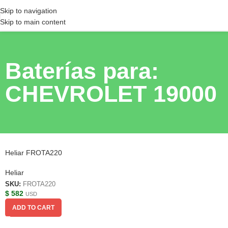
Skip to navigation
Skip to main content
Baterías para:
CHEVROLET 19000
Heliar FROTA220
Heliar
SKU:
FROTA220
$
582
USD
ADD TO CART