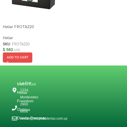
Heliar FROTA220
Heliar
SKU:
FROTA220
$
582
USD
ADD TO CART
La Paz
Matrix Eco
1234,
Heliar
Montevideo
Freedom
2900
Optima
0606
Dónde Comprar
ventas@matrixbaterias.com.uy