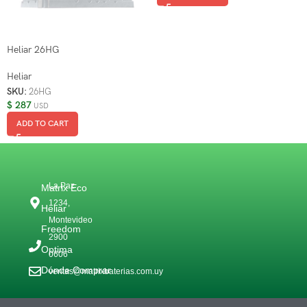
Heliar 26HG
Heliar
SKU:
26HG
$
287
USD
ADD TO CART
La Paz
Matrix Eco
1234,
Heliar
Montevideo
Freedom
2900
Optima
0606
Dónde Comprar
ventas@matrixbaterias.com.uy