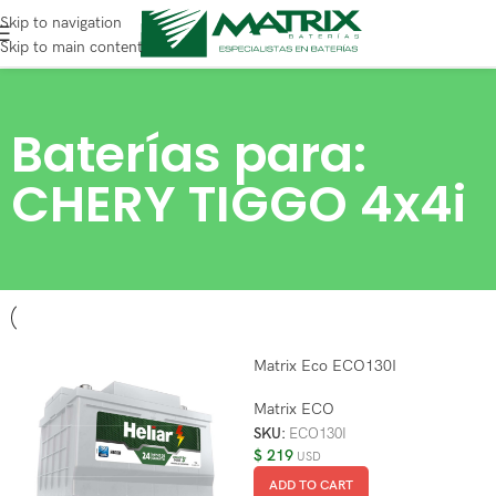
Skip to navigation
Skip to main content
Baterías para:
CHERY TIGGO 4x4i
Matrix Eco ECO130I
Matrix ECO
SKU:
ECO130I
$
219
USD
ADD TO CART