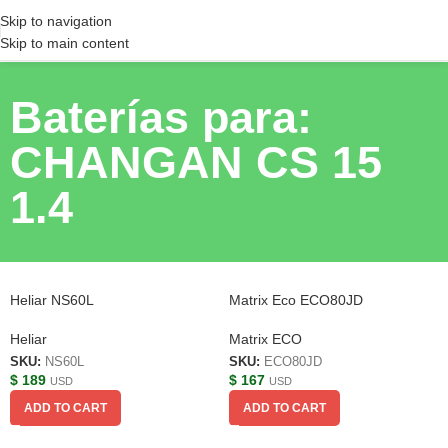
Skip to navigation
Skip to main content
Baterías para:
CHANGAN CS 15
1.4
Heliar NS60L
Matrix Eco ECO80JD
Heliar
Matrix ECO
SKU:
NS60L
SKU:
ECO80JD
$
189
$
167
USD
USD
ADD TO CART
ADD TO CART