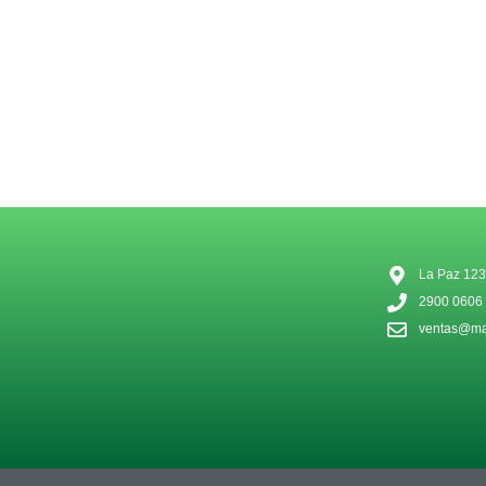
La Paz 123
2900 0606
ventas@mat