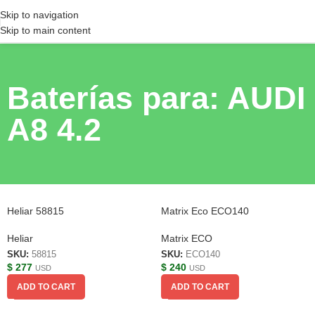
Skip to navigation
Skip to main content
Baterías para: AUDI
A8 4.2
Heliar 58815
Matrix Eco ECO140
Heliar
Matrix ECO
SKU:
58815
SKU:
ECO140
$
277
$
240
USD
USD
ADD TO CART
ADD TO CART